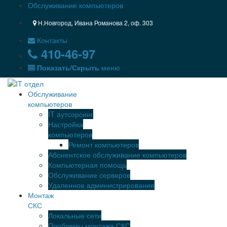
Обслуживание компьютеров
Н.Новгород, Ивана Романова 2, оф. 303
Контакты
410-46-97
Показать/Скрыть
меню
Обслуживание
компьютеров
IT аутсорсинг
Настройка
компьютеров
Ремонт компьютеров
Абонентское обслуживание компьютеров
Компьютерная помощь
Обслуживание серверов
Удаленное администрирование
Монтаж
СКС
Локальные сети
Проблемы монтажа СКС