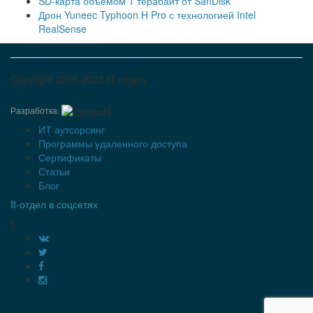
SD-карта объемом 1 терабайт от SanDisk
Дрон Yuneec Typhoon H Pro с технологией Intel
RealSense
Copyright 2016-2023 IT-отдел
Разработка:
ИТ аутсорсинг
Программы удаленного доступа
Сертификаты
Статьи
Блог
It-отдел в соцсетях
b