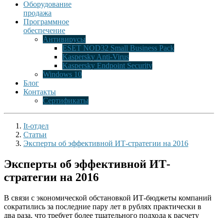
Оборудование
продажа
Программное
обеспечение
Антивирусы
ESET NOD32 Small Business Pack
Kaspersky Anti-Virus
Kaspersky Endpoint Security
Windows 10
Блог
Контакты
Сертификаты
It-отдел
Статьи
Эксперты об эффективной ИТ-стратегии на 2016
Эксперты об эффективной ИТ-
стратегии на 2016
В связи с экономической обстановкой ИТ-бюджеты компаний
сократились за последние пару лет в рублях практически в
два раза, что требует более тщательного подхода к расчету