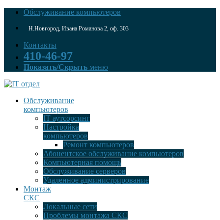
Обслуживание компьютеров
Н.Новгород, Ивана Романова 2, оф. 303
Контакты
410-46-97
Показать/Скрыть
меню
Обслуживание
компьютеров
IT аутсорсинг
Настройка
компьютеров
Ремонт компьютеров
Абонентское обслуживание компьютеров
Компьютерная помощь
Обслуживание серверов
Удаленное администрирование
Монтаж
СКС
Локальные сети
Проблемы монтажа СКС