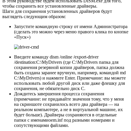
В этом руководстве будем использовать DISM.exe для того,
чтобы сохранить все установленные драйверы.
Шаги для сохранения установленных драйверов будут
выглядеть следующим образом:
Запустите командную строку от имени Администратора
(сделать это можно через меню правого клика по кнопке
«Пуск»)
Введите команду dism /online /export-driver
/destination:C:\MyDrivers (где C:\MyDrivers папка для
сохранения резервной копии драйверов, папка должна
быть создана заранее вручную, например, командой md
C:\MyDrivers) и нажмите Enter. Примечание: вы можете
использовать любой другой диск или даже флешку для
сохранения, не обязательно диск C.
Дождитесь завершения процесса сохранения
(примечание: не придавайте значения тому, что у меня
на скриншоте сохранилось всего два драйвера — на
реальном компьютере, а не в виртуальной машине, их
будет больше). Драйверы сохраняются в отдельные
папки с именамиoem.inf под разными номерами и
сопутствующими файлами.