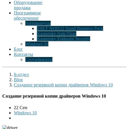
Оборудование
продажа
Программное
обеспечение
Антивирусы
ESET NOD32 Small Business Pack
Kaspersky Anti-Virus
Kaspersky Endpoint Security
Windows 10
Блог
Контакты
Сертификаты
It-отдел
Blog
Создание резервной копии драйверов Windows 10
Создание резервной копии драйверов Windows 10
22 Сен
Windows 10