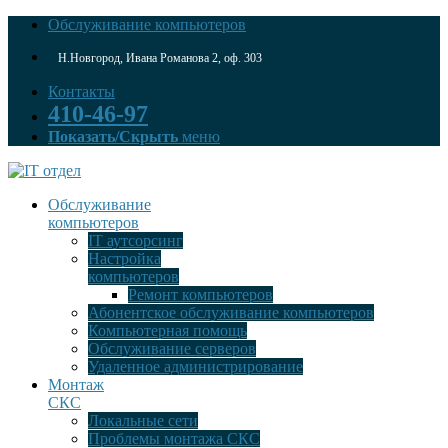
Обслуживание компьютеров
Н.Новгород, Ивана Романова 2, оф. 303
Контакты
410-46-97
Показать/Скрыть
меню
Обслуживание
компьютеров
IT аутсорсинг
Настройка
компьютеров
Ремонт компьютеров
Абонентское обслуживание компьютеров
Компьютерная помощь
Обслуживание серверов
Удаленное администрирование
Монтаж
СКС
Локальные сети
Проблемы монтажа СКС